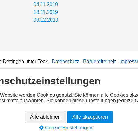
04.11.2019
18.11.2019
09.12.2019
 Dettingen unter Teck
-
Datenschutz
-
Barrierefreiheit
-
Impres
nschutzeinstellungen
iertes Script!
 Website werden Cookies genutzt. Sie können alle Cookies akz
estimmte auswählen. Sie können diese Einstellungen jederzeit 
alle Cookies per Klick auf "
Alle akzeptieren
" um diesen Inhalt anz
ekannt
Alle ablehnen
Alle akzeptieren
app.cituro.com/booking-widget
Cookie-Einstellungen
Alle akzeptieren