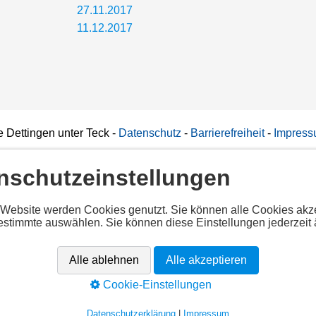
27.11.2017
11.12.2017
 Dettingen unter Teck
-
Datenschutz
-
Barrierefreiheit
-
Impres
nschutzeinstellungen
iertes Script!
 Website werden Cookies genutzt. Sie können alle Cookies akz
estimmte auswählen. Sie können diese Einstellungen jederzeit 
alle Cookies per Klick auf "
Alle akzeptieren
" um diesen Inhalt anz
ekannt
Alle ablehnen
Alle akzeptieren
app.cituro.com/booking-widget
Cookie-Einstellungen
Alle akzeptieren
Datenschutzerklärung
|
Impressum