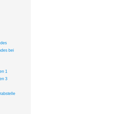
ndes
ndes bei
en 1
en 3
abstelle