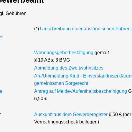
gl. Gebühren
(*)
Umschreibung einer ausländischen Fahrerl
er
Wohnungsgeberbestätigung
gemäß
§ 19 ABs. 3 BMG
Abmeldung des Zweitwohnsitzes
An-/Ummeldung Kind - Einverständniserklärun
gemeinsamen Sorgerecht
re
Antrag auf Melde-/Aufenthaltsbescheinigung
G
6,50 €
r
Auskunft aus dem Gewerberegister
6,50 € (per
Verrechnungsscheck beilegen)