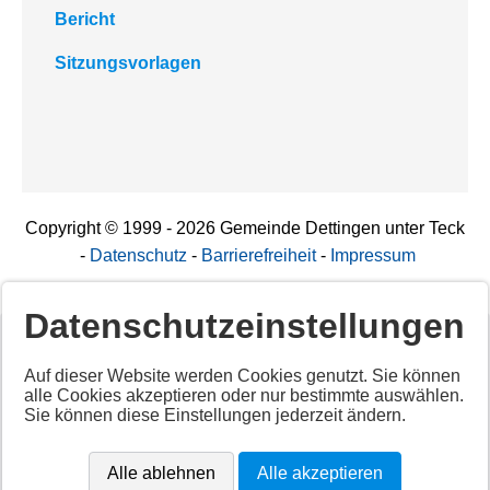
Bericht
Sitzungsvorlagen
Copyright © 1999 - 2026 Gemeinde Dettingen unter Teck
-
Datenschutz
-
Barrierefreiheit
-
Impressum
Datenschutzeinstellungen
Deaktiviertes Script!
Auf dieser Website werden Cookies genutzt. Sie können
alle Cookies akzeptieren oder nur bestimmte auswählen.
Aktivieren Sie alle Cookies per Klick auf "
Alle akzeptieren
"
Sie können diese Einstellungen jederzeit ändern.
um diesen Inhalt anzuzeigen.
Anbieter: Unbekannt
Alle ablehnen
Alle akzeptieren
URL:
https://app.cituro.com/booking-widget