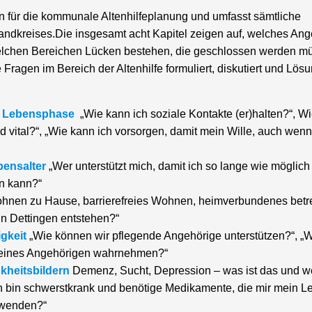
ien für die kommunale Altenhilfeplanung und umfasst sämtliche
ndkreises.Die insgesamt acht Kapitel zeigen auf, welches Ang
welchen Bereichen Lücken bestehen, die geschlossen werden m
Fragen im Bereich der Altenhilfe formuliert, diskutiert und Lös
4. Lebensphase
„Wie kann ich soziale Kontakte (er)halten?“, Wi
nd vital?“, „Wie kann ich vorsorgen, damit mein Wille, auch wenn
bensalter
„Wer unterstützt mich, damit ich so lange wie möglich
n kann?“
hnen zu Hause, barrierefreies Wohnen, heimverbundenes betr
n Dettingen entstehen?“
igkeit
„Wie können wir pflegende Angehörige unterstützen?“, „
e eines Angehörigen wahrnehmen?“
nkheitsbildern
Demenz, Sucht, Depression – was ist das und w
h bin schwerstkrank und benötige Medikamente, die mir mein L
 wenden?“