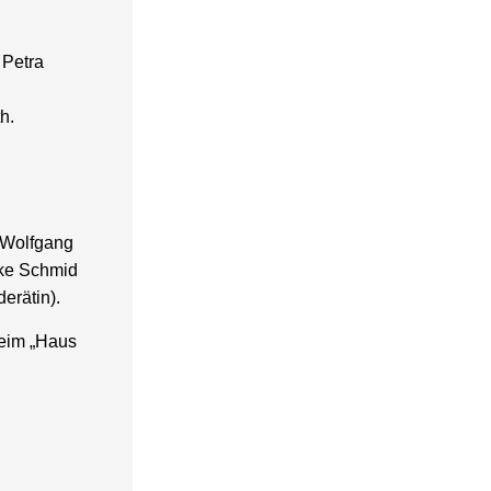
 Petra
h.
, Wolfgang
ike Schmid
erätin).
heim „Haus