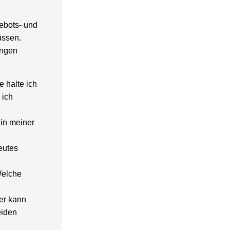
ebots- und
üssen.
ungen
e halte ich
 ich
 in meiner
eutes
Welche
er kann
eiden