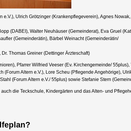
rn e.V.), Ulrich Grötzinger (Krankenpflegeverein), Agnes Nowak,
s Bopp (DABEI), Walter Neuhäuser (Gemeinderat), Eva Gruel (Kat
aufler (Gemeinderätin), Bärbel Weinacht (Gemeinderätin/
Dr. Thomas Greiner (Dettinger Ärzteschaft)
nioren), Pfarrer Wilfried Veeser (Ev. Kirchengemeinde/ 55plus)
h (Forum Altern e.V.), Lore Scheu (Pflegende Angehörige), Ulr
 Stahl (Forum Altern e.V./ 55plus) sowie Stefanie Stern (Gemeind
 auch die Teckschule, Kindergärten und das Alten- und Pflege
lfeplan?