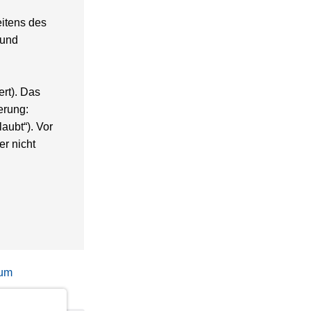
itens des
 und
rt). Das
erung:
aubt“). Vor
er nicht
sum