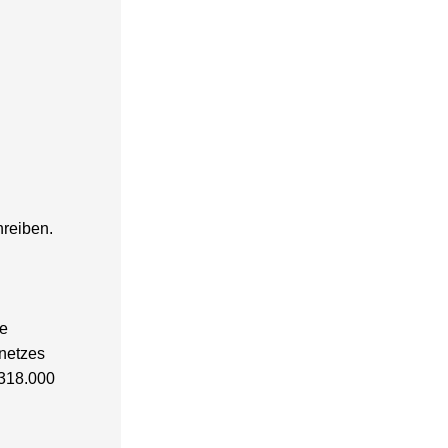
hreiben.
ie
netzes
 318.000