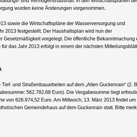
waltungs- und Vermögenshaushalt. In den Wirtschaftsplänen de
orgung wurden keine Änderungen vorgenommen.
13 sowie die Wirtschaftspläne der Wasserversorgung und
r 2013 festgestellt. Der Haushaltsplan wird nun der
r Gesetzmäßigkeit vorgelegt. Die öffentliche Bekanntmachung 
ür das Jahr 2013 erfolgt in einem der nächsten Mitteilungsblätt
A
 Tief- und Straßenbauarbeiten auf dem „Alten Guckenrain“ (2. B
abesumme: 562.782,68 Euro). Die Vergabesumme liegt erfreul
he von 626.974,52 Euro. Am Mittwoch, 13. März 2013 findet um
atholischen Gemeindehaus auf dem Guckenrain statt. Bitte mer