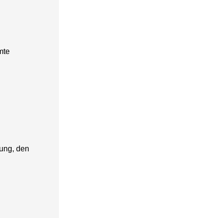
mte
tung, den