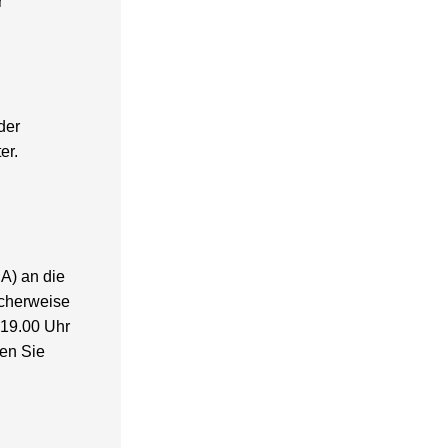
r
der
er.
A) an die
icherweise
 19.00 Uhr
ken Sie