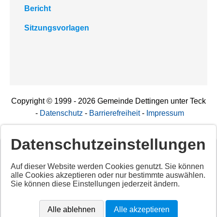
Bericht
Sitzungsvorlagen
Copyright © 1999 - 2026 Gemeinde Dettingen unter Teck
-
Datenschutz
-
Barrierefreiheit
-
Impressum
Datenschutzeinstellungen
Deaktiviertes Script!
Auf dieser Website werden Cookies genutzt. Sie können
alle Cookies akzeptieren oder nur bestimmte auswählen.
Aktivieren Sie alle Cookies per Klick auf "
Alle akzeptieren
"
Sie können diese Einstellungen jederzeit ändern.
um diesen Inhalt anzuzeigen.
Anbieter: Unbekannt
Alle ablehnen
Alle akzeptieren
URL:
https://app.cituro.com/booking-widget