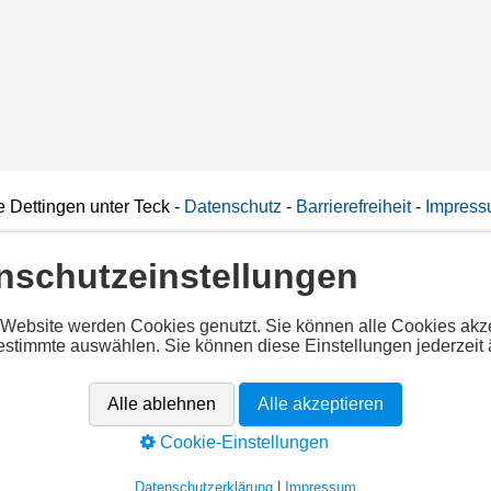
 Dettingen unter Teck
-
Datenschutz
-
Barrierefreiheit
-
Impres
nschutzeinstellungen
iertes Script!
 Website werden Cookies genutzt. Sie können alle Cookies akz
estimmte auswählen. Sie können diese Einstellungen jederzeit 
alle Cookies per Klick auf "
Alle akzeptieren
" um diesen Inhalt anz
ekannt
Alle ablehnen
Alle akzeptieren
app.cituro.com/booking-widget
Cookie-Einstellungen
Alle akzeptieren
Datenschutzerklärung
|
Impressum