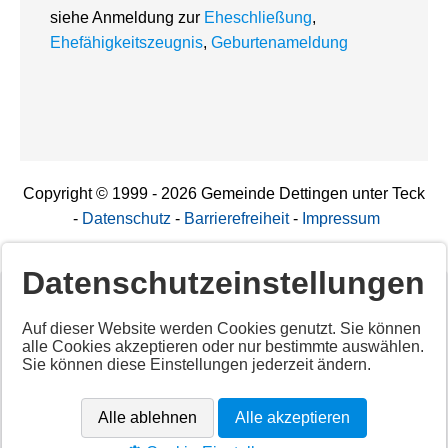
siehe Anmeldung zur
Eheschließung
,
Ehefähigkeitszeugnis
,
Geburtenameldung
Copyright © 1999 - 2026 Gemeinde Dettingen unter Teck
-
Datenschutz
-
Barrierefreiheit
-
Impressum
Datenschutzeinstellungen
Deaktiviertes Script!
Auf dieser Website werden Cookies genutzt. Sie können
alle Cookies akzeptieren oder nur bestimmte auswählen.
Aktivieren Sie alle Cookies per Klick auf "
Alle akzeptieren
"
Sie können diese Einstellungen jederzeit ändern.
um diesen Inhalt anzuzeigen.
Anbieter: Unbekannt
Alle ablehnen
Alle akzeptieren
URL:
https://app.cituro.com/booking-widget