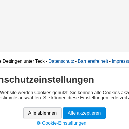
 Dettingen unter Teck
-
Datenschutz
-
Barrierefreiheit
-
Impres
nschutzeinstellungen
iertes Script!
 Website werden Cookies genutzt. Sie können alle Cookies akz
estimmte auswählen. Sie können diese Einstellungen jederzeit 
alle Cookies per Klick auf "
Alle akzeptieren
" um diesen Inhalt anz
ekannt
Alle ablehnen
Alle akzeptieren
app.cituro.com/booking-widget
Cookie-Einstellungen
Alle akzeptieren